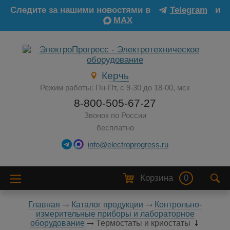
Следите за нашими новостями в
Telegram
и
MAX
Керчь
Режим работы: Пн-Пт, с 9-30 до 18-00, мск
8-800-505-67-27
Звонок по России
бесплатно
info@electroprogress.ru
Корзина
0
Главная
Каталог продукции
Контрольно-
измерительные приборы и лабораторное
оборудование
Термостаты и криостаты