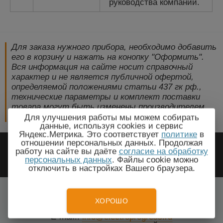
руководства компании.
Для заказа нужного прибора, необходимо добавить
его в корзину и нажать на конопку "Оформить".
Вся информация на сайте носит справочный
характер и не является публичной офертой,
определяемой положениями статьи 437 гк рф.,
технические параметры и комплект поставки
товара могут быть изменены производителем
без предварительного уведомления!
Для улучшения работы мы можем собирать
данные, используя cookies и сервис
Яндекс.Метрика. Это соответствует
политике
в
2009-2026 © ЭлектроПрогресс -
отношении персональных данных. Продолжая
работу на сайте вы даёте
согласие на обработку
Электротехническое оборудование
персональных данных
. Файлы cookie можно
отключить в настройках Вашего браузера.
Керчь, Крым
Все города
ХОРОШО
Тел.: +7(499) 648-87-27
E-mail.:
info@electroprogress.ru