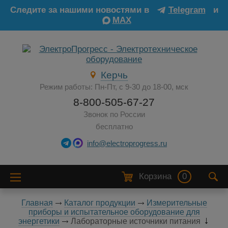
Следите за нашими новостями в
Telegram
и
MAX
Керчь
Режим работы: Пн-Пт, с 9-30 до 18-00, мск
8-800-505-67-27
Звонок по России
бесплатно
info@electroprogress.ru
Корзина
0
Главная
Каталог продукции
Измерительные
приборы и испытательное оборудование для
энергетики
Лабораторные источники питания