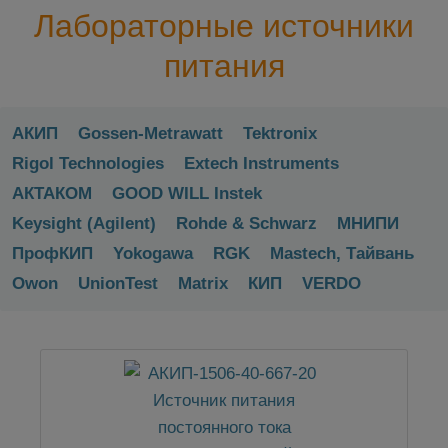
Лабораторные источники
питания
АКИП
Gossen-Metrawatt
Tektronix
Rigol Technologies
Extech Instruments
АКТАКОМ
GOOD WILL Instek
Keysight (Agilent)
Rohde & Schwarz
МНИПИ
ПрофКИП
Yokogawa
RGK
Mastech, Тайвань
Owon
UnionTest
Matrix
КИП
VERDO