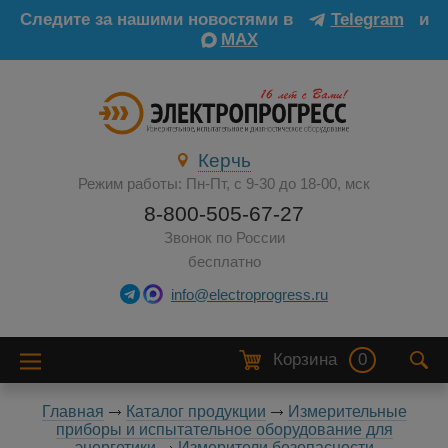
Следите за нашими новостями в
Telegram
и
MAX
Керчь
Режим работы: Пн-Пт, с 9-30 до 18-00, мск
8-800-505-67-27
Звонок по России
бесплатно
info@electroprogress.ru
Корзина
0
Главная
Каталог продукции
Измерительные
приборы и испытательное оборудование для
энергетики
Измерители безопасности