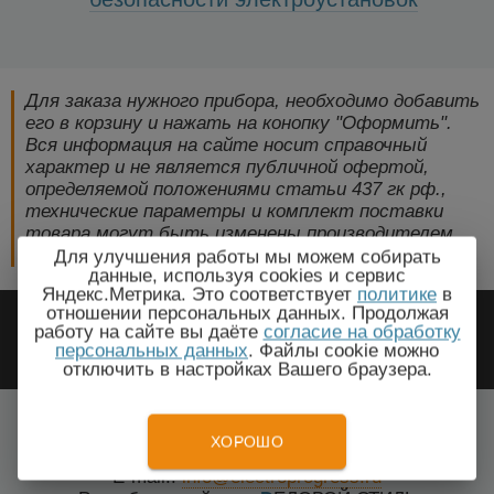
Для заказа нужного прибора, необходимо добавить
его в корзину и нажать на конопку "Оформить".
Вся информация на сайте носит справочный
характер и не является публичной офертой,
определяемой положениями статьи 437 гк рф.,
технические параметры и комплект поставки
товара могут быть изменены производителем
без предварительного уведомления!
Для улучшения работы мы можем собирать
данные, используя cookies и сервис
Яндекс.Метрика. Это соответствует
политике
в
2009-2026 © ЭлектроПрогресс -
отношении персональных данных. Продолжая
работу на сайте вы даёте
согласие на обработку
Электротехническое оборудование
персональных данных
. Файлы cookie можно
отключить в настройках Вашего браузера.
Керчь, Крым
Все города
ХОРОШО
Тел.: +7(499) 648-87-27
E-mail.:
info@electroprogress.ru