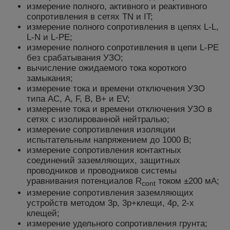
измерение полного, активного и реактивного
сопротивления в сетях TN и IT;
измерение полного сопротивления в цепях L-L,
L-N и L-PE;
измерение полного сопротивления в цепи L-PE
без срабатывания УЗО;
вычисление ожидаемого тока короткого
замыкания;
измерение тока и времени отключения УЗО
типа АС, А, F, B, В+ и EV;
измерение тока и времени отключения УЗО в
сетях с изолированной нейтралью;
измерение сопротивления изоляции
испытательным напряжением до 1000 В;
измерение сопротивления контактных
соединений заземляющих, защитных
проводников и проводников системы
уравнивания потенциалов R
током ±200 мА;
cont
измерение сопротивления заземляющих
устройств методом 3p, 3p+клещи, 4p, 2-х
клещей;
измерение удельного сопротивления грунта;