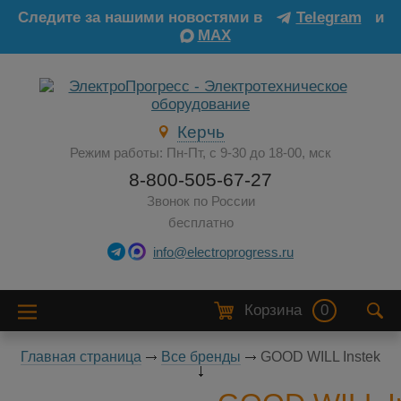
Следите за нашими новостями в
Telegram
и
MAX
Керчь
Режим работы: Пн-Пт, с 9-30 до 18-00, мск
8-800-505-67-27
Звонок по России
бесплатно
info@electroprogress.ru
Корзина
0
Главная страница
Все бренды
GOOD WILL Instek