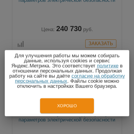
параметров электрической безопасности
240 730
Цена:
руб.
Для улучшения работы мы можем собирать
данные, используя cookies и сервис
Яндекс.Метрика. Это соответствует
политике
в
Госреестр
отношении персональных данных. Продолжая
работу на сайте вы даёте
согласие на обработку
персональных данных
. Файлы cookie можно
отключить в настройках Вашего браузера.
ХОРОШО
GPT-712003 — установка для проверки
параметров электрической безопасности