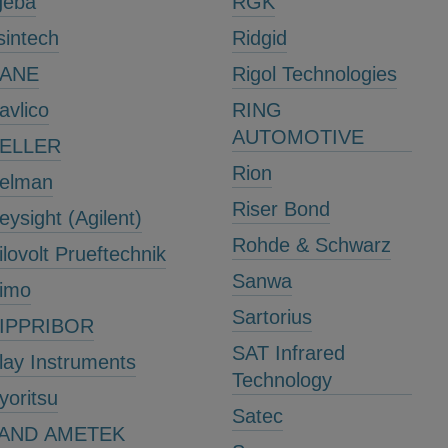
geba
RGK
lsintech
Ridgid
ANE
Rigol Technologies
avlico
RING
AUTOMOTIVE
ELLER
Rion
elman
Riser Bond
eysight (Agilent)
Rohde & Schwarz
ilovolt Prueftechnik
Sanwa
imo
Sartorius
IPPRIBOR
SAT Infrared
lay Instruments
Technology
yoritsu
Satec
AND AMETEK