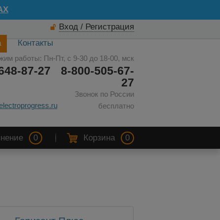
AX
Вход / Регистрация
а
Контакты
жим работы: Пн-Пт, с 9-30 до 18-00, мск
648-87-27
8-800-505-67-
27
Звонок по России
electroprogress.ru
бесплатно
нение
0
Корзина
0