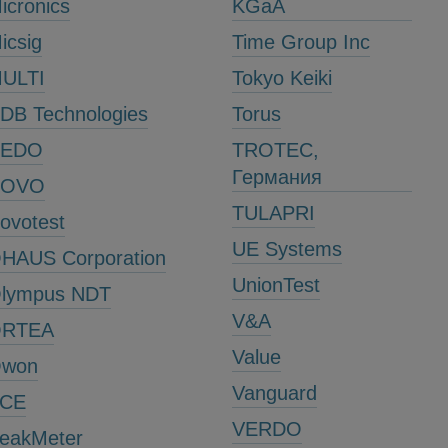
icronics
KGaA
icsig
Time Group Inc
ULTI
Tokyo Keiki
DB Technologies
Torus
NEDO
TROTEC,
Германия
NOVO
TULAPRI
ovotest
UE Systems
HAUS Corporation
UnionTest
lympus NDT
V&A
RTEA
Value
won
Vanguard
CE
VERDO
eakMeter