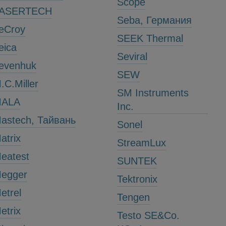
Scope
ASERTECH
Seba, Германия
eCroy
SEEK Thermal
eica
Seviral
evenhuk
SEW
.C.Miller
SM Instruments
ALА
Inc.
astech, Тайвань
Sonel
atrix
StreamLux
eatest
SUNTEK
egger
Tektronix
etrel
Tengen
etrix
Testo SE&Co.