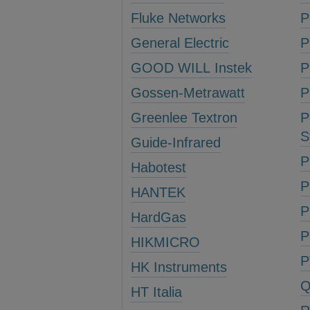
Fluke Networks
P
General Electric
P
GOOD WILL Instek
P
Gossen-Metrawatt
P
Greenlee Textron
P
S
Guide-Infrared
P
Habotest
P
HANTEK
P
HardGas
P
HIKMICRO
P
HK Instruments
Q
HT Italia