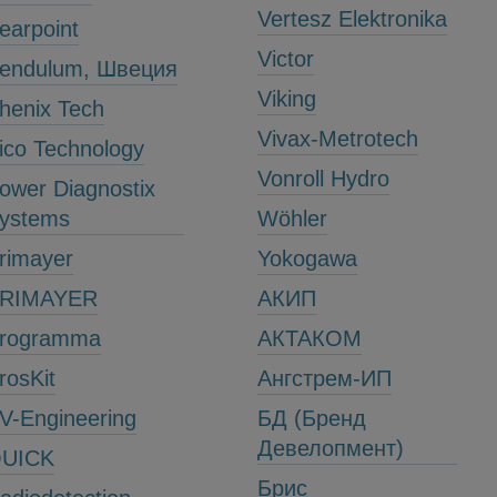
Vertesz Elektronika
earpoint
Victor
endulum, Швеция
Viking
henix Tech
Vivax-Metrotech
ico Technology
Vonroll Hydro
ower Diagnostix
ystems
Wöhler
rimayer
Yokogawa
RIMAYER
АКИП
rogramma
АКТАКОМ
rosKit
Ангстрем-ИП
V-Engineering
БД (Бренд
Девелопмент)
UICK
Брис