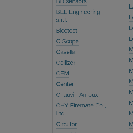
BD sensors
L
BEL Engineering
L
s.r.l.
L
Bicotest
L
C.Scope
M
Casella
M
Cellizer
M
CEM
M
Center
M
Chauvin Arnoux
M
CHY Firemate Co.,
Ltd.
M
Circutor
M