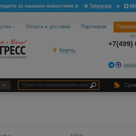
ледите за нашими новостями в
Telegram
и
M
купка
Оплата и доставка
Партнерам
Поверк
Ре
+7(499) 
Керчь
info@
Срав