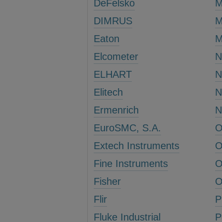
DeFelsko
M
DIMRUS
M
Eaton
M
Elcometer
N
ELHART
Elitech
Ermenrich
N
EuroSMC, S.A.
O
Extech Instruments
O
Fine Instruments
O
Fisher
O
Flir
P
Fluke Industrial
P