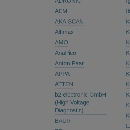
ADRONIC
I
AEM
I
AKA SCAN
K
Altimax
K
AMO
K
AnaPico
K
Anton Paar
K
APPA
K
ATTEN
K
b2 electronic GmbH
K
(High Voltage
K
Diagnostic)
K
BAUR
L