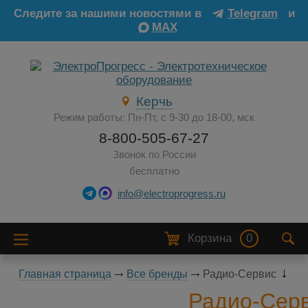
Следите за нашими новостями в
Telegram
и
MAX
Керчь
Режим работы: Пн-Пт, с 9-30 до 18-00, мск
8-800-505-67-27
Звонок по России
бесплатно
info@electroprogress.ru
Корзина
0
Главная страница
Все бренды
Радио-Сервис
Радио-Сер