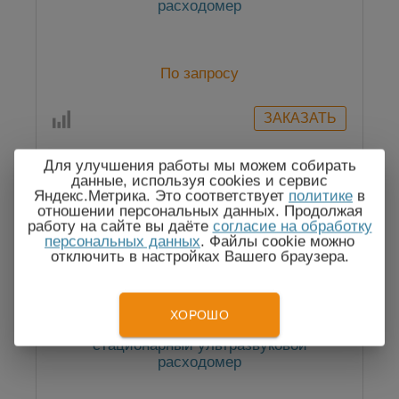
расходомер
По запросу
Для улучшения работы мы можем собирать
данные, используя cookies и сервис
Яндекс.Метрика. Это соответствует
политике
в
Госреестр
отношении персональных данных. Продолжая
работу на сайте вы даёте
согласие на обработку
персональных данных
. Файлы cookie можно
отключить в настройках Вашего браузера.
ХОРОШО
SLS-720A классик (Ду 300 мм) —
стационарный ультразвуковой
расходомер