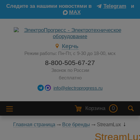
Следите за нашими новостями в
Telegram
и
MAX
Керчь
Режим работы: Пн-Пт, с 9-30 до 18-00, мск
8-800-505-67-27
Звонок по России
бесплатно
info@electroprogress.ru
Корзина
0
Главная страница
Все бренды
StreamLux
StreamLu