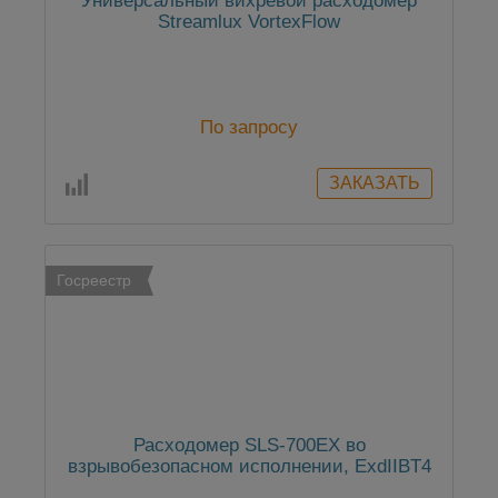
Универсальный вихревой расходомер
Streamlux VortexFlow
По запросу
Госреестр
Расходомер SLS-700EX во
взрывобезопасном исполнении, ExdIIBT4