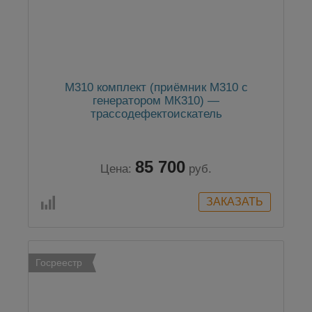
М310 комплект (приёмник М310 с
генератором MК310) —
трассодефектоискатель
85 700
Цена:
руб.
Госреестр