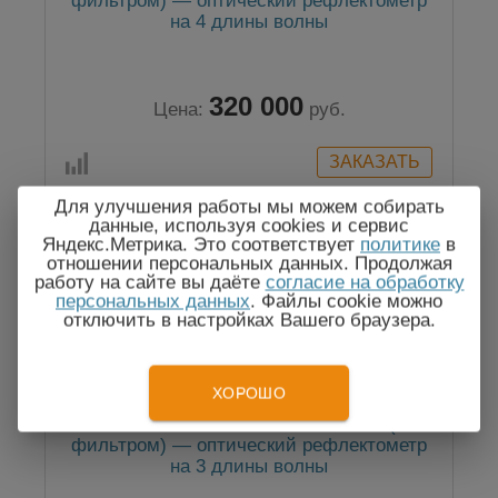
фильтром) — оптический рефлектометр
на 4 длины волны
320 000
Цена:
руб.
Для улучшения работы мы можем собирать
данные, используя cookies и сервис
Яндекс.Метрика. Это соответствует
политике
в
Госреестр
отношении персональных данных. Продолжая
работу на сайте вы даёте
согласие на обработку
персональных данных
. Файлы cookie можно
отключить в настройках Вашего браузера.
ХОРОШО
Гамма Люкс M1 1310/1550/1625 F (с
фильтром) — оптический рефлектометр
на 3 длины волны